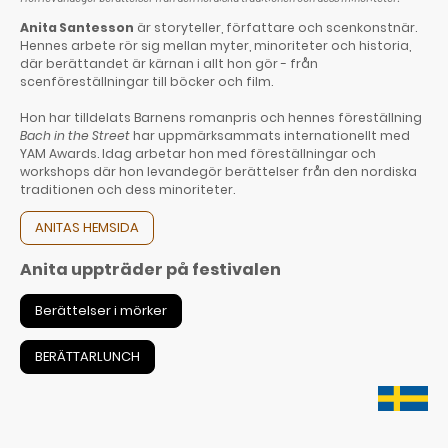
Anita Santesson
är storyteller, författare och scenkonstnär.
Hennes arbete rör sig mellan myter, minoriteter och historia,
där berättandet är kärnan i allt hon gör - från
scenföreställningar till böcker och film.
Hon har tilldelats Barnens romanpris och hennes föreställning
Bach in the Street
har uppmärksammats internationellt med
YAM Awards. Idag arbetar hon med föreställningar och
workshops där hon levandegör berättelser från den nordiska
traditionen och dess minoriteter.
ANITAS HEMSIDA
Anita uppträder på festivalen
Berättelser i mörker
BERÄTTARLUNCH