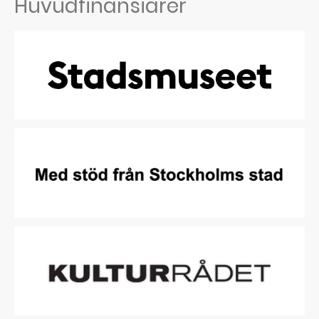
Huvudfinansiärer