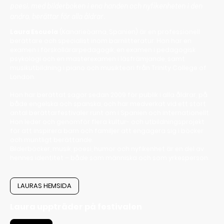
poesi, med bilderboken i ena handen och nyfikenheten i den
andra, berättar för alla åldrar.
Laura Escuela
(Kanarieöarna, Spanien) är en professionell
berättare och specialist inom barnlitteratur. Hon har en
examen i förskollärarpedagogik, en examen i pedagogisk
psykologi och en masterexamen i läsfrämjande, samt
musikutbildning i piano och musikteori från Trinity College of
London.
Hon har berättat sagor sedan 2009 för publik i alla åldrar, på
både engelska och spanska, och har medverkat vid ett stort
antal berättarfestivaler runt om i Spanien och internationellt.
Hon leder och genomför flera kultur- och utbildningsprojekt
för att inspirera barn och familjer att engagera sig i böcker
och muntligt berättande.
Bilderböcker, musik, poesi, humor och nyfikenhet är en del av
hennes identitet – både som människa och som yrkesperson.
LAURAS HEMSIDA
Laura uppträder på festivalen