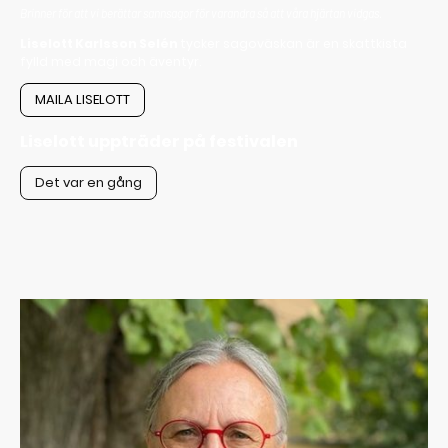
Brinner för att vi berättar sannsagor för varandra så att våra hjärtan vidgas.
Liselott Karlsson Selén
tycker sagoväskan är en skattkista
fylld med magi och äventyr.
MAILA LISELOTT
Liselott uppträder på festivalen
Det var en gång