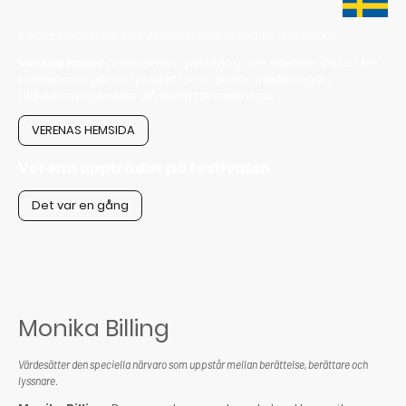
Slöjdare och berättare. Som utbildare är hon både berättar- och ullfröken.
Verena Haller
är berättare, pedagog och slöjdare. Dessa tre
kombineras gärna i projektform i skolor, utbildningar,
äldreomsorgen eller på berättarvandringar.
VERENAS HEMSIDA
Verena uppträder på festivalen
Det var en gång
Monika Billing
Värdesätter den speciella närvaro som uppstår mellan berättelse, berättare och
lyssnare.