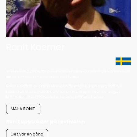
Ronit Koerner
Att få höra en publik på 100 personer skratta till sina berättelser ger henne lite hopp
om att bidra till det läkande berättandet i Sverige.
Ronit Koerner är storyteller och pedagog. Hon berättar för
barn och vuxen publik och har en stor repertoar av sagor,
legender, litterära berättelser och livsberättelser.
MAILA RONIT
Ronit uppträder på festivalen
Det var en gång