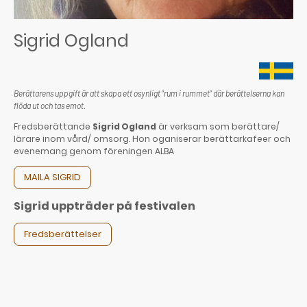
Sigrid Ogland
Berättarens uppgift är att skapa ett osynligt ”rum i rummet” där berättelserna kan
flöda ut och tas emot.
Fredsberättande
Sigrid Ogland
är verksam som berättare/
lärare inom vård/ omsorg. Hon oganiserar berättarkafeer och
evenemang genom föreningen ALBA
MAILA SIGRID
Sigrid uppträder på festivalen
Fredsberättelser