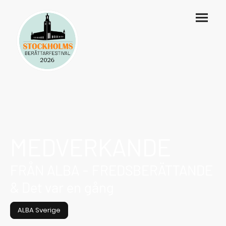
MEDVERKANDE
FRÅN ALBA - FREDSBERÄTTANDE
& Det var en gång
ALBA Sverige